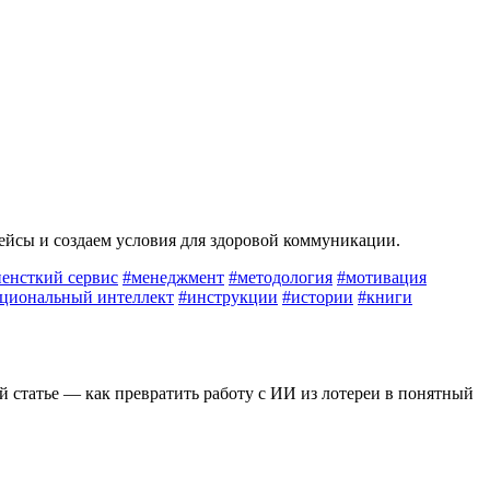
кейсы и создаем условия для здоровой коммуникации.
енсткий сервис
#менеджмент
#методология
#мотивация
циональный интеллект
#инструкции
#истории
#книги
й статье — как превратить работу с ИИ из лотереи в понятный