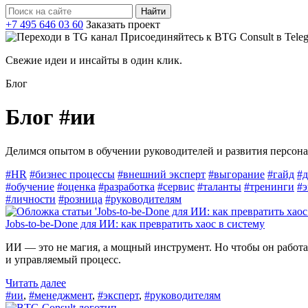
Найти:
+7 495 646 03 60
Заказать проект
Присоединяйтесь к BTG Consult в Tele
Свежие идеи и инсайты в один клик.
Блог
Блог
#ии
Делимся опытом в обучении руководителей и развития персона
#HR
#бизнес процессы
#внешний эксперт
#выгорание
#гайд
#д
#обучение
#оценка
#разработка
#сервис
#таланты
#тренинги
#э
#личности
#розница
#руководителям
Jobs-to-be-Done для ИИ: как превратить хаос в систему
ИИ — это не магия, а мощный инструмент. Но чтобы он работал
и управляемый процесс.
Читать далее
#ии
,
#менеджмент
,
#эксперт
,
#руководителям