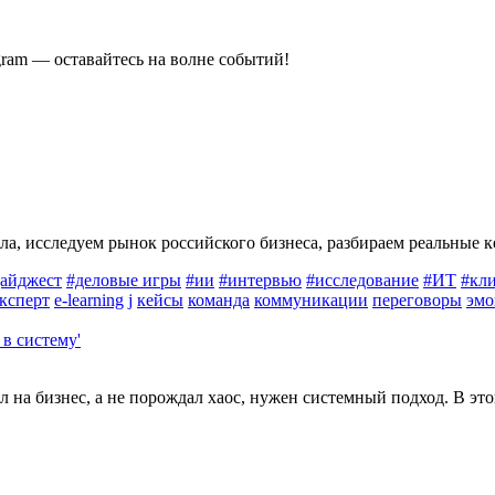
gram — оставайтесь на волне событий!
ла, исследуем рынок российского бизнеса, разбираем реальные 
айджест
#деловые игры
#ии
#интервью
#исследование
#ИТ
#кли
ксперт
e-learning
j
кейсы
команда
коммуникации
переговоры
эмо
 на бизнес, а не порождал хаос, нужен системный подход. В это